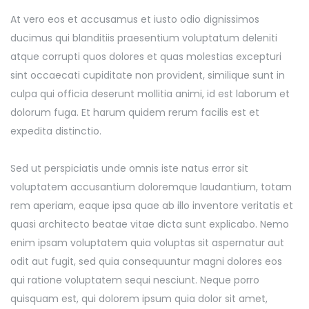
At vero eos et accusamus et iusto odio dignissimos
ducimus qui blanditiis praesentium voluptatum deleniti
atque corrupti quos dolores et quas molestias excepturi
sint occaecati cupiditate non provident, similique sunt in
culpa qui officia deserunt mollitia animi, id est laborum et
dolorum fuga. Et harum quidem rerum facilis est et
expedita distinctio.
Sed ut perspiciatis unde omnis iste natus error sit
voluptatem accusantium doloremque laudantium, totam
rem aperiam, eaque ipsa quae ab illo inventore veritatis et
quasi architecto beatae vitae dicta sunt explicabo. Nemo
enim ipsam voluptatem quia voluptas sit aspernatur aut
odit aut fugit, sed quia consequuntur magni dolores eos
qui ratione voluptatem sequi nesciunt. Neque porro
quisquam est, qui dolorem ipsum quia dolor sit amet,